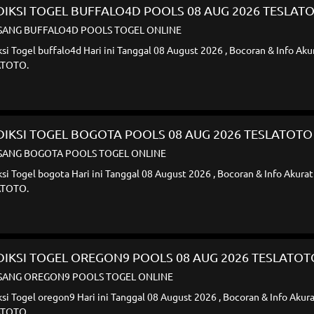
DIKSI TOGEL BUFFALO4D POOLS 08 AUG 2026 TESLAT
ANG BUFFALO4D POOLS TOGEL ONLINE
si Togel buffalo4d Hari ini Tanggal 08 August 2026 , Bocoran & Info Aku
ATOTO.
DIKSI TOGEL BOGOTA POOLS 08 AUG 2026 TESLATOTO
ANG BOGOTA POOLS TOGEL ONLINE
si Togel bogota Hari ini Tanggal 08 August 2026 , Bocoran & Info Akurat
ATOTO.
DIKSI TOGEL OREGON9 POOLS 08 AUG 2026 TESLATOT
SANG OREGON9 POOLS TOGEL ONLINE
si Togel oregon9 Hari ini Tanggal 08 August 2026 , Bocoran & Info Akura
ATOTO.