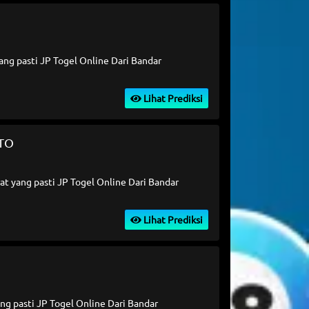
yang pasti JP Togel Online Dari Bandar
Lihat Prediksi
TO
at yang pasti JP Togel Online Dari Bandar
Lihat Prediksi
ang pasti JP Togel Online Dari Bandar