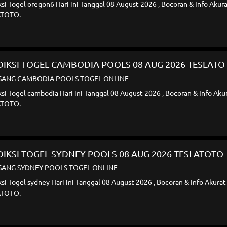
si Togel oregon6 Hari ini Tanggal 08 August 2026 , Bocoran & Info Akura
ATOTO.
DIKSI TOGEL CAMBODIA POOLS 08 AUG 2026 TESLATO
SANG CAMBODIA POOLS TOGEL ONLINE
si Togel cambodia Hari ini Tanggal 08 August 2026 , Bocoran & Info Aku
ATOTO.
DIKSI TOGEL SYDNEY POOLS 08 AUG 2026 TESLATOTO
ANG SYDNEY POOLS TOGEL ONLINE
si Togel sydney Hari ini Tanggal 08 August 2026 , Bocoran & Info Akurat
ATOTO.