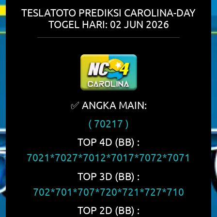
TESLATOTO PREDIKSI CAROLINA-DAY
TOGEL HARI: 02 JUN 2026
✅ ANGKA MAIN:
( 70217 )
TOP 4D (BB) :
7021*7027*7012*7017*7072*7071
TOP 3D (BB) :
702*701*707*720*721*727*710
TOP 2D (BB) :