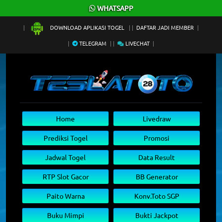
×
WHATSAPP
DOWNLOAD APLIKASI TOGEL
DAFTAR JADI MEMBER
TELEGRAM
LIVECHAT
Home
Livedraw
Prediksi Togel
Promosi
Jadwal Togel
Data Result
RTP Slot Gacor
BB Generator
Paito Warna
Konv.Toto SGP
Buku Mimpi
Bukti Jackpot