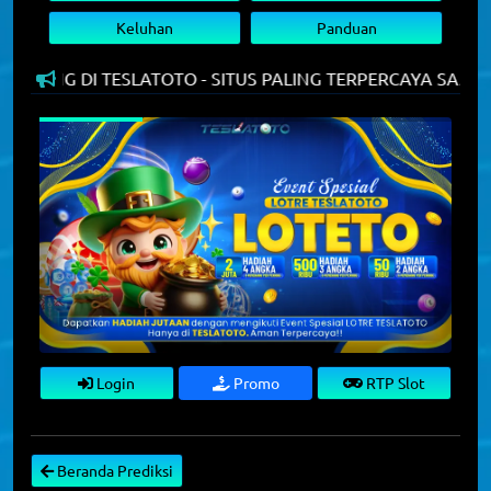
Keluhan
Panduan
DATANG DI TESLATOTO - SITUS PALING TERPERCAYA SAAT 
Login
Promo
RTP Slot
Beranda Prediksi