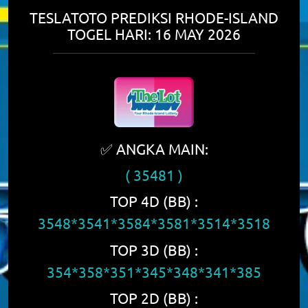
TESLATOTO PREDIKSI RHODE-ISLAND
TOGEL HARI: 16 MAY 2026
✅ ANGKA MAIN:
( 35481 )
TOP 4D (BB) :
3548*3541*3584*3581*3514*3518
TOP 3D (BB) :
354*358*351*345*348*341*385
TOP 2D (BB) :