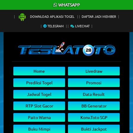
×
WHATSAPP
DOWNLOAD APLIKASI TOGEL
DAFTAR JADI MEMBER
TELEGRAM
LIVECHAT
Home
Livedraw
Prediksi Togel
Promosi
Jadwal Togel
Data Result
RTP Slot Gacor
BB Generator
Paito Warna
Konv.Toto SGP
Buku Mimpi
Bukti Jackpot