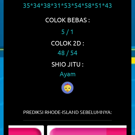
35*34*38*31*53*54*58*51*43
COLOK BEBAS :
5 / 1
COLOK 2D :
48 / 54
SHIO JITU :
Ayam
PREDIKSI RHODE-ISLAND SEBELUMNYA: