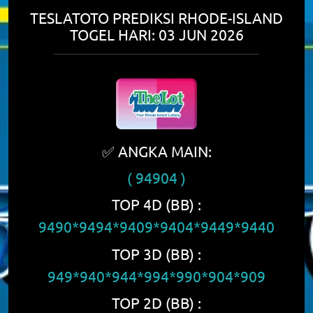
TESLATOTO PREDIKSI RHODE-ISLAND
TOGEL HARI: 03 JUN 2026
✅ ANGKA MAIN:
( 94904 )
TOP 4D (BB) :
9490*9494*9409*9404*9449*9440
TOP 3D (BB) :
949*940*944*994*990*904*909
TOP 2D (BB) :