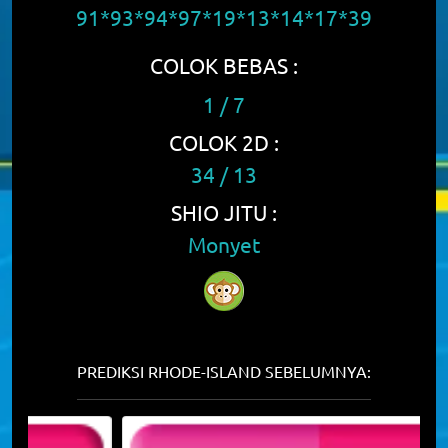
91*93*94*97*19*13*14*17*39
COLOK BEBAS :
1 / 7
COLOK 2D :
34 / 13
SHIO JITU :
Monyet
PREDIKSI RHODE-ISLAND SEBELUMNYA: