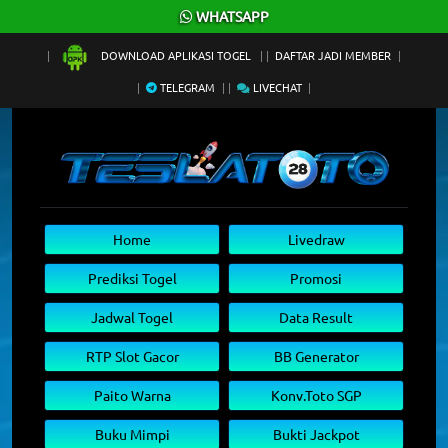
×
WHATSAPP
DOWNLOAD APLIKASI TOGEL
DAFTAR JADI MEMBER
TELEGRAM
LIVECHAT
Home
Livedraw
Prediksi Togel
Promosi
Jadwal Togel
Data Result
RTP Slot Gacor
BB Generator
Paito Warna
Konv.Toto SGP
Buku Mimpi
Bukti Jackpot