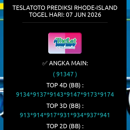
TESLATOTO PREDIKSI RHODE-ISLAND
TOGEL HARI: 07 JUN 2026
✅ ANGKA MAIN:
( 91347 )
TOP 4D (BB) :
9134*9137*9143*9147*9173*9174
TOP 3D (BB) :
913*914*917*931*934*937*941
TOP 2D (BB) :