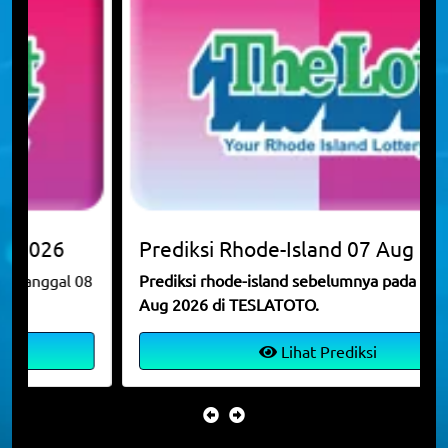
Prediksi
Rhode-Island
07 Aug 2026
Prediksi rhode-island sebelumnya pada tanggal 07
Aug 2026 di TESLATOTO.
Lihat Prediksi