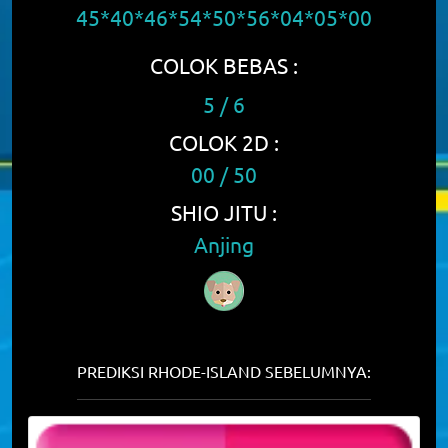
45*40*46*54*50*56*04*05*00
COLOK BEBAS :
5 / 6
COLOK 2D :
00 / 50
SHIO JITU :
Anjing
PREDIKSI RHODE-ISLAND SEBELUMNYA: