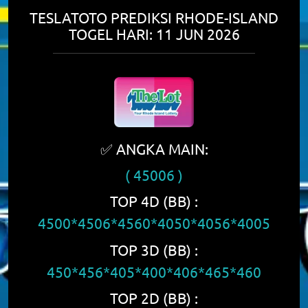
TESLATOTO PREDIKSI RHODE-ISLAND
TOGEL HARI: 11 JUN 2026
✅ ANGKA MAIN:
( 45006 )
TOP 4D (BB) :
4500*4506*4560*4050*4056*4005
TOP 3D (BB) :
450*456*405*400*406*465*460
TOP 2D (BB) :